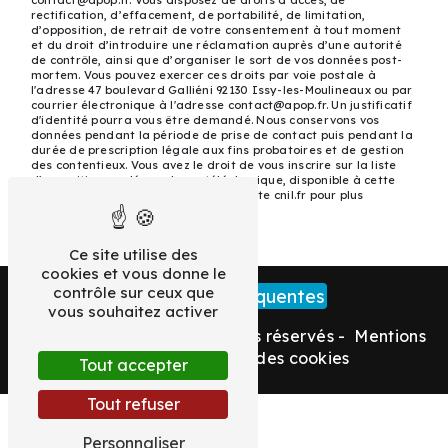
contact@apop.fr. Vous disposez de droits d’accès, de
rectification, d’effacement, de portabilité, de limitation,
d’opposition, de retrait de votre consentement à tout moment
et du droit d’introduire une réclamation auprès d’une autorité
de contrôle, ainsi que d’organiser le sort de vos données post-
mortem. Vous pouvez exercer ces droits par voie postale à
l'adresse 47 boulevard Galliéni 92130 Issy-les-Moulineaux ou par
courrier électronique à l'adresse contact@apop.fr. Un justificatif
d'identité pourra vous être demandé. Nous conservons vos
données pendant la période de prise de contact puis pendant la
durée de prescription légale aux fins probatoires et de gestion
des contentieux. Vous avez le droit de vous inscrire sur la liste
d'opposition au démarchage téléphonique, disponible à cette
adresse:
Bloctel.gouv.fr
. Consultez le site cnil.fr pour plus
d’informations sur vos droits.
Ce site utilise des
cookies et vous donne le
contrôle sur ceux que
Recherches fréquentes
vous souhaitez activer
©
Vistalid
- 2026 - Tous droits réservés -
Mentions
légales
-
Gestion des cookies
Tout accepter
Tout refuser
Personnaliser