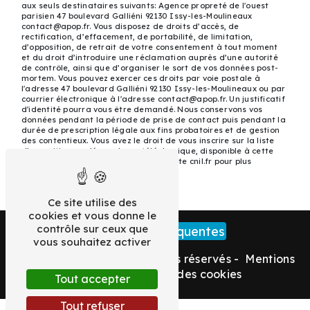
aux seuls destinataires suivants: Agence propreté de l'ouest
parisien 47 boulevard Galliéni 92130 Issy-les-Moulineaux
contact@apop.fr. Vous disposez de droits d’accès, de
rectification, d’effacement, de portabilité, de limitation,
d’opposition, de retrait de votre consentement à tout moment
et du droit d’introduire une réclamation auprès d’une autorité
de contrôle, ainsi que d’organiser le sort de vos données post-
mortem. Vous pouvez exercer ces droits par voie postale à
l'adresse 47 boulevard Galliéni 92130 Issy-les-Moulineaux ou par
courrier électronique à l'adresse contact@apop.fr. Un justificatif
d'identité pourra vous être demandé. Nous conservons vos
données pendant la période de prise de contact puis pendant la
durée de prescription légale aux fins probatoires et de gestion
des contentieux. Vous avez le droit de vous inscrire sur la liste
d'opposition au démarchage téléphonique, disponible à cette
adresse:
Bloctel.gouv.fr
. Consultez le site cnil.fr pour plus
d’informations sur vos droits.
Ce site utilise des
cookies et vous donne le
contrôle sur ceux que
Recherches fréquentes
vous souhaitez activer
©
Vistalid
- 2026 - Tous droits réservés -
Mentions
légales
-
Gestion des cookies
Tout accepter
Tout refuser